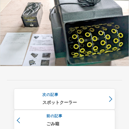
イベント
サイン施工
式典・地鎮祭・セレモニー
備品レンタル
サイン制作・施工
次の記事
会社概要
スポットクーラー
前の記事
ごみ箱