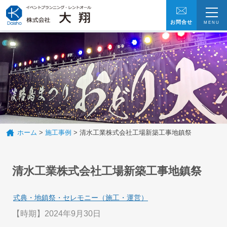
お問合せ
MENU
トップ
ホーム
>
施工事例
>
清水工業株式会社工場新築工事地鎮祭
清水工業株式会社工場新築工事地鎮祭
施工事例
式典・地鎮祭・セレモニー（施工・運営）
【時期】2024年9月30日